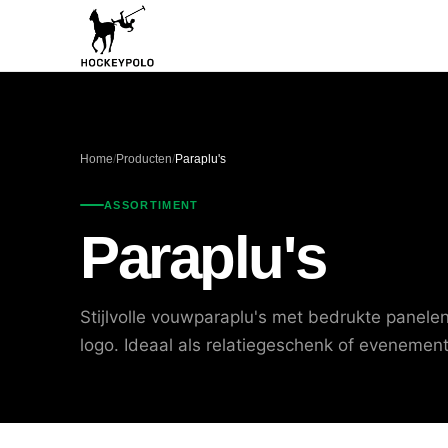
Home
/
Producten
/
Paraplu's
ASSORTIMENT
Paraplu's
Stijlvolle vouwparaplu's met bedrukte panelen
logo. Ideaal als relatiegeschenk of evenementa