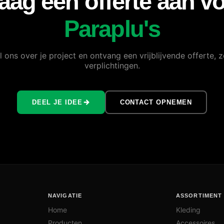
aag een offerte aan v
Paraplu's
l ons over je project en ontvang een vrijblijvende offerte, 
verplichtingen.
DEEL JE IDEE
CONTACT OPNEMEN
NAVIGATIE
ASSORTIMENT
Home
Kleding
Producten
Accessoires