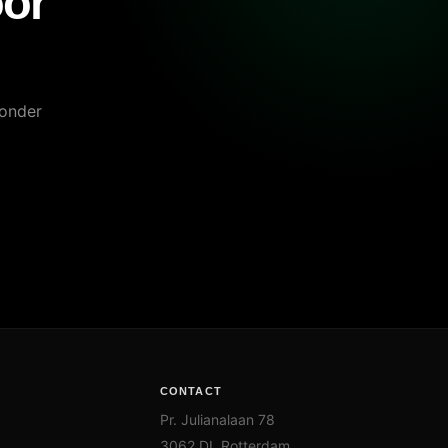
oor
zonder
CONTACT
Pr. Julianalaan 78
3062 DL Rotterdam