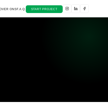
OVER ONS
F.A.Q.
START PROJECT