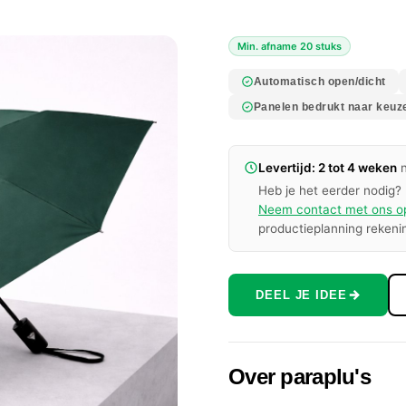
Min. afname 20 stuks
Automatisch open/dicht
Panelen bedrukt naar keuz
Levertijd: 2 tot 4 weken
n
Heb je het eerder nodig? 
Neem contact met ons o
productieplanning rekeni
DEEL JE IDEE
Over paraplu's