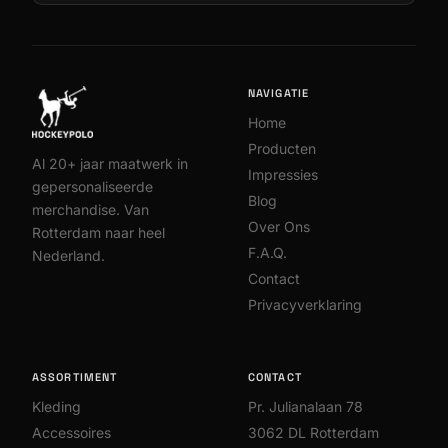
NAVIGATIE
Home
Producten
Al 20+ jaar maatwerk in
Impressies
gepersonaliseerde
Blog
merchandise. Van
Over Ons
Rotterdam naar heel
F.A.Q.
Nederland.
Contact
Privacyverklaring
ASSORTIMENT
CONTACT
Kleding
Pr. Julianalaan 78
Chat met ons
Normaal binnen 1 werkdag
Accessoires
3062 DL Rotterdam