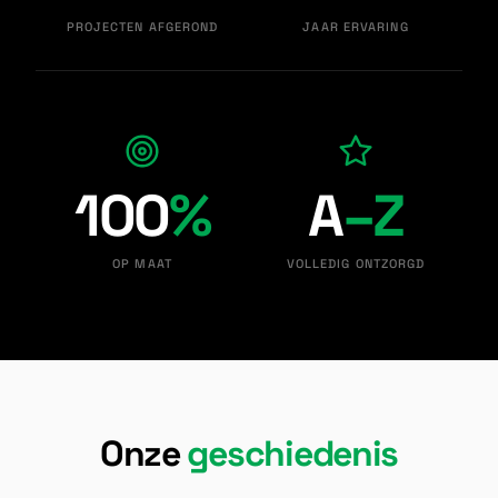
PROJECTEN AFGEROND
JAAR ERVARING
100
%
A
–
Z
OP MAAT
VOLLEDIG ONTZORGD
Onze
geschiedenis