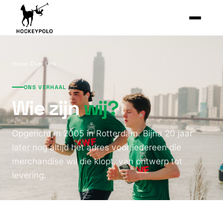
Home
/
Over Ons
ONS VERHAAL
Wie zijn
wij?
Opgericht in 2005 in Rotterdam. Bijna 20 jaar
later nog altijd het adres voor iedereen die
merchandise wil die klopt, van ontwerp tot
levering.