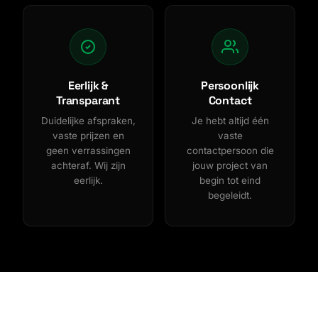
Eerlijk &
Persoonlijk
Transparant
Contact
Duidelijke afspraken,
Je hebt altijd één
vaste prijzen en
vaste
geen verrassingen
contactpersoon die
achteraf. Wij zijn
jouw project van
eerlijk.
begin tot eind
begeleidt.