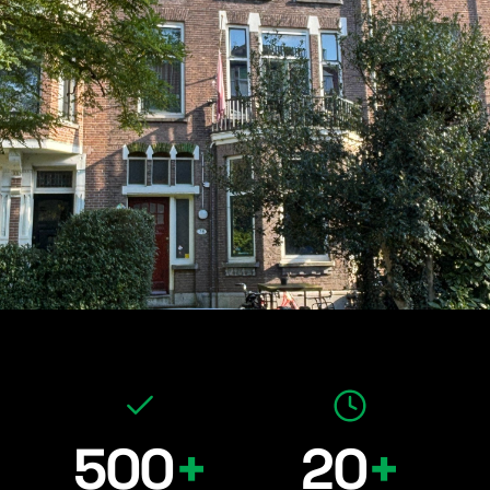
500
+
20
+