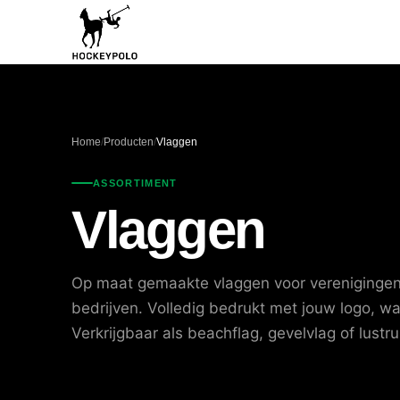
Home
/
Producten
/
Vlaggen
ASSORTIMENT
Vlaggen
Op maat gemaakte vlaggen voor vereniginge
bedrijven. Volledig bedrukt met jouw logo, wa
Verkrijgbaar als beachflag, gevelvlag of lustr