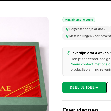
Min. afname 10 stuks
Polyester satijn of doek
Metalen ringen voor bevest
Levertijd: 2 tot 4 weken
n
Heb je het eerder nodig? 
Neem contact met ons o
productieplanning rekeni
DEEL JE IDEE
Over vlaggen