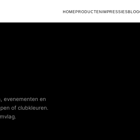
HOME
PRODUCTEN
IMPRESSIES
BLOG
n, evenementen en
pen of clubkleuren.
umvlag.