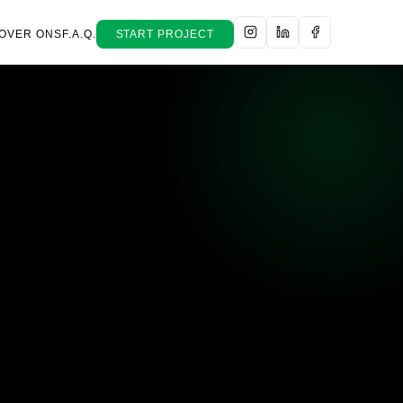
OVER ONS
F.A.Q.
START PROJECT