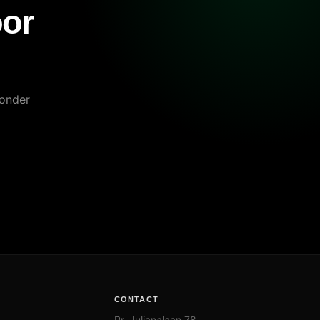
oor
zonder
CONTACT
Pr. Julianalaan 78